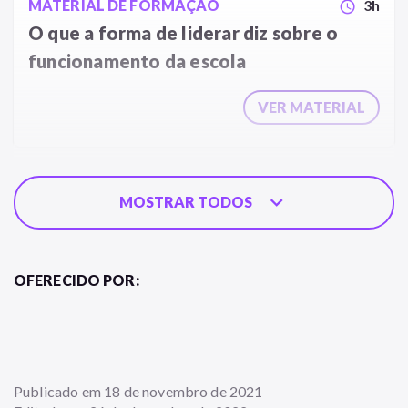
MATERIAL DE FORMAÇÃO
3h
schedule
O que a forma de liderar diz sobre o
funcionamento da escola
VER MATERIAL
expand_more
MOSTRAR TODOS
OFERECIDO POR:
Publicado em 18 de novembro de 2021