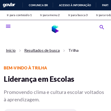
COMUNICA BR
ACESSO À INFORMAÇÃO
PARTI
IR
Ir para conteúdo 1
Ir para menu 2
Ir para busca 3
Ir para rod
PARA
O
menu
search
CONTEÚDO
Início
Resultados de busca
Trilha
keyboard_arrow_right
keyboard_arrow_right
BEM-VINDO À TRILHA
Liderança em Escolas
Promovendo clima e cultura escolar voltados
à aprendizagem.