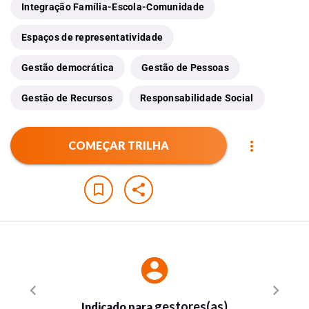
Integração Família-Escola-Comunidade
Espaços de representatividade
Gestão democrática
Gestão de Pessoas
Gestão de Recursos
Responsabilidade Social
more_vert
COMEÇAR TRILHA
bookmark_border
share
account_circle
chevron_left
chevron_right
gestores(as)
Indicado para