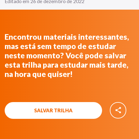
Editado em 26 de dezembro de 2022
Encontrou materiais interessantes,
mas está sem tempo de estudar
neste momento? Você pode salvar
esta trilha para estudar mais tarde,
na hora que quiser!
share
SALVAR TRILHA