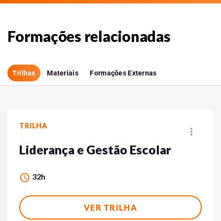
Formações relacionadas
Trilhas
Materiais
Formações Externas
TRILHA
more_vert
Liderança e Gestão Escolar
32h
access_time
VER TRILHA